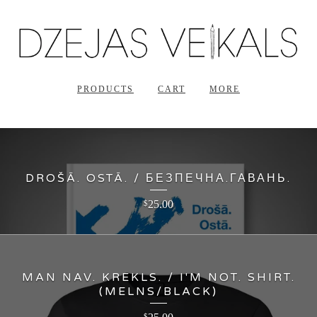
PRODUCTS
CART
MORE
DROŠĀ. OSTĀ. / БЕЗПЕЧНА.ГАВАНЬ.
25.00
$
MAN NAV. KREKLS. / I'M NOT. SHIRT.
(MELNS/BLACK)
$